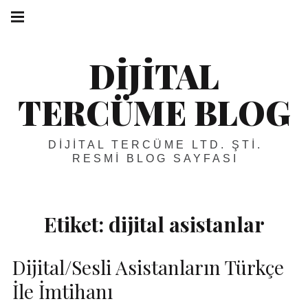
Skip
Main
navigation
to
Menu
content
DIJITAL
TERCÜME BLOG
DIJITAL TERCÜME LTD. ŞTI.
RESMI BLOG SAYFASI
Etiket:
dijital asistanlar
Dijital/Sesli Asistanların Türkçe
İle İmtihanı