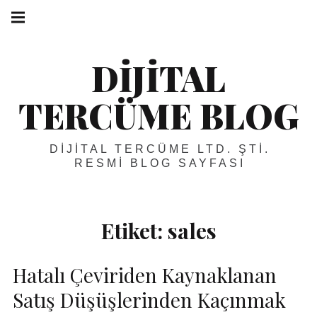
Skip
Main
navigation
to
Menu
content
DIJITAL
TERCÜME BLOG
DIJITAL TERCÜME LTD. ŞTI.
RESMI BLOG SAYFASI
Etiket:
sales
Hatalı Çeviriden Kaynaklanan
Satış Düşüşlerinden Kaçınmak