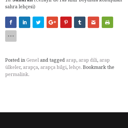
sahra lehçesi)
Posted in
Genel
and tagged
arap
,
arap dili
,
arap
ülkeler
,
arapça
,
arapça bilgi
,
lehçe
. Bookmark the
permalink
.