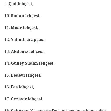
9.
Çad lehçesi
,
10.
Sudan lehçesi
,
11.
Mısır lehçesi
,
12.
Yahudi arapçası
,
13.
Akdeniz lehçesi
,
14.
Güney Sudan lehçesi
,
15.
Bedevi lehçesi
,
16.
Fas lehçesi
,
17.
Cezayir lehçesi
,
18.
Saharan
(Cezayir’de Fas sınır boyunda konuşulan