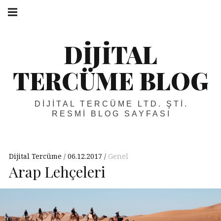
Skip
Main
navigation
to
Menu
content
DIJITAL
TERCÜME BLOG
DIJITAL TERCÜME LTD. ŞTI.
RESMI BLOG SAYFASI
Dijital Tercüme
06.12.2017
Genel
Arap Lehçeleri