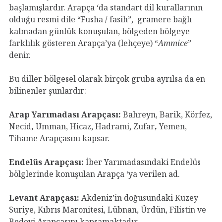
başlamışlardır. Arapça ‘da standart dil kurallarının
olduğu resmi dile “Fusha / fasih”,
gramere bağlı
kalmadan günlük konuşulan, bölgeden bölgeye
farklılık gösteren Arapça’ya (lehçeye) “
Ammice
”
denir.
Bu diller bölgesel olarak birçok gruba ayrılsa da en
bilinenler şunlardır:
Arap Yarımadası Arapçası:
Bahreyn,
Barik, Körfez,
Necid
,
Umman, Hicaz, Hadrami, Zufar
,
Yemen,
Tihame Arapçasını kapsar.
Endelüs Arapçası:
İber Yarımadasındaki Endelüs
bölglerinde konuşulan Arapça ‘ya verilen ad.
Levant Arapçası:
Akdeniz’in doğusundaki Kuzey
Suriye, Kıbrıs Maronitesi, Lübnan, Ürdün, Filistin ve
Bedevi Arapçasını kapsamaktadır.