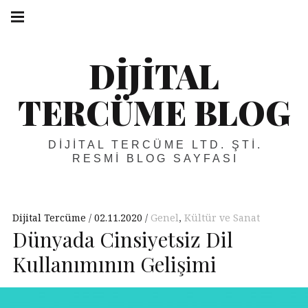
Skip
Main
navigation
to
Menu
content
DIJITAL
TERCÜME BLOG
DIJITAL TERCÜME LTD. ŞTI.
RESMI BLOG SAYFASI
Dijital Tercüme
02.11.2020
Genel
,
Kültür ve Sanat
Dünyada Cinsiyetsiz Dil
Kullanımının Gelişimi