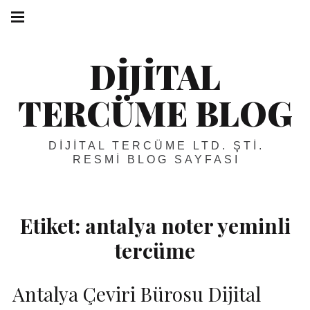
Skip
Main
navigation
to
Menu
content
DIJITAL
TERCÜME BLOG
DIJITAL TERCÜME LTD. ŞTI.
RESMI BLOG SAYFASI
Etiket:
antalya noter yeminli
tercüme
Antalya Çeviri Bürosu Dijital