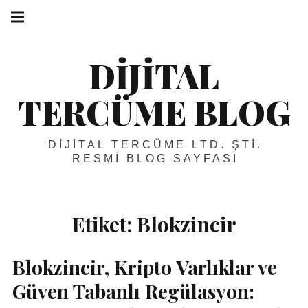
Skip
Main
navigation
to
Menu
content
DIJITAL
TERCÜME BLOG
DIJITAL TERCÜME LTD. ŞTI.
RESMI BLOG SAYFASI
Etiket:
Blokzincir
Blokzincir, Kripto Varlıklar ve
Güven Tabanlı Regülasyon: