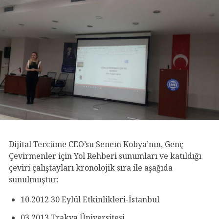
Dijital Tercüme CEO’su Senem Kobya’nın, Genç
Çevirmenler için Yol Rehberi sunumları ve katıldığı
çeviri çalıştayları kronolojik sıra ile aşağıda
sunulmuştur:
10.2012 30 Eylül Etkinlikleri-İstanbul
03.2013 Trakya Üniversitesi