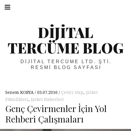
Skip
Main
navigation
to
Menu
content
DIJITAL
TERCÜME BLOG
DIJITAL TERCÜME LTD. ŞTI.
RESMI BLOG SAYFASI
Senem KOBYA
03.07.2016
Çeviri Stajı
,
Şirket
Etkinlikleri
,
Şirket Haberleri
Genç Çevirmenler İçin Yol
Rehberi Çalışmaları