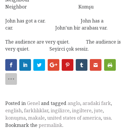
Neighbor Komşu
John has got a car. John has a
car. John’un bir arabası var.
The audience are very quiet. The audience is
very quiet. Seyirci çok sessiz.
Posted in
Genel
and tagged
anglo
,
aradaki fark
,
english
,
farklılıklar
,
ingilizce
,
ingiltere
,
jute
,
konuşma
,
makale
,
united states of america
,
usa
.
Bookmark the
permalink
.