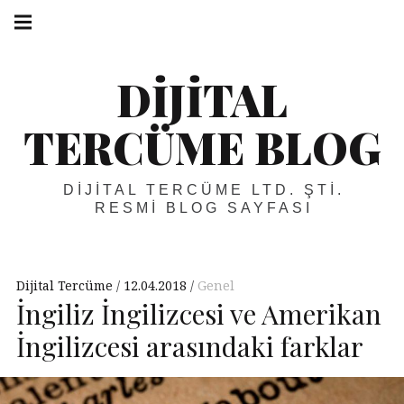
Skip
Main
navigation
to
Menu
content
DIJITAL
TERCÜME BLOG
DIJITAL TERCÜME LTD. ŞTI.
RESMI BLOG SAYFASI
Dijital Tercüme
12.04.2018
Genel
İngiliz İngilizcesi ve Amerikan
İngilizcesi arasındaki farklar