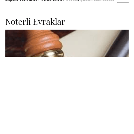
Noterli Evraklar
Noter tasdiği veya yeminli tercüman imza ve kaşesi