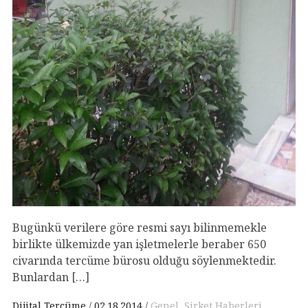
Bugünkü verilere göre resmi sayı bilinmemekle
birlikte ülkemizde yan işletmelerle beraber 650
civarında tercüme bürosu olduğu söylenmektedir.
Bunlardan […]
Dijital Tercüme
02.18.2014
Genel
,
Şirket Haberleri