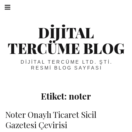
Skip
Main
navigation
to
Menu
content
DIJITAL
TERCÜME BLOG
DIJITAL TERCÜME LTD. ŞTI.
RESMI BLOG SAYFASI
Etiket:
noter
Noter Onaylı Ticaret Sicil
Gazetesi Çevirisi