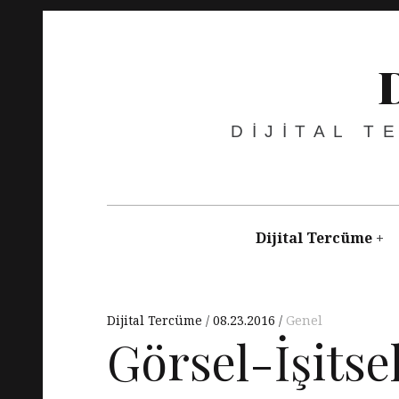
Skip
to
content
DIJITAL T
Main
navigation
Dijital Tercüme
Dijital Tercüme
08.23.2016
Genel
Görsel-İşitse