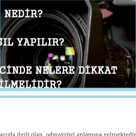
arıyla ilgili olan, odyovizüel anlamına gelmektedir