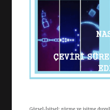
Görsel-İşitsel; görme ve işitme duyul