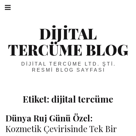
Skip
Main
navigation
to
Menu
content
DIJITAL
TERCÜME BLOG
DIJITAL TERCÜME LTD. ŞTI.
RESMI BLOG SAYFASI
Etiket:
dijital tercüme
Dünya Ruj Günü Özel:
Kozmetik Çevirisinde Tek Bir