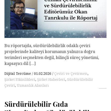
Bu röportajda, sürdürülebilirlik odaklı çeviri
projelerinde kaliteyi korumanın yalnızca doğru
terimleri seçmekten değil, bilinçli süreç yönetimi,
kapsayıcı dil […]
Dijital Tercüme
01.02.2026
Çeviri ve Çevirmen
,
Şirket Etkinlikleri
,
Şirket Haberleri
,
Sürdürülebilir
Çeviri
,
Uzmanlık Alanları
Sürdürülebilir Gıda