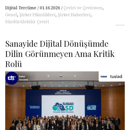
Dijital Tercüme
01.16.2026
Çeviri ve Çevirmen
,
Genel
,
Şirket Etkinlikleri
,
Şirket Haberleri
,
Sürdürülebilir Çeviri
Sanayide Dijital Dönüşümde
Dilin Görünmeyen Ama Kritik
Rolü