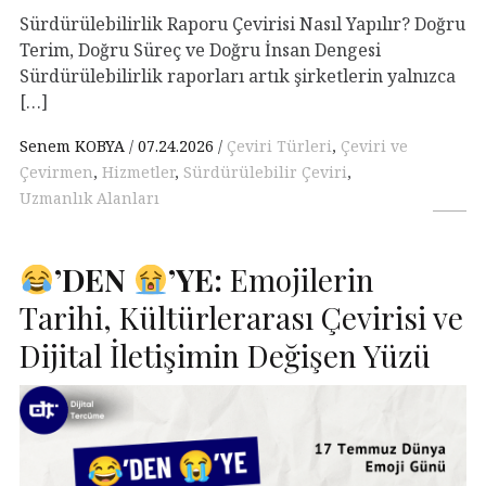
Sürdürülebilirlik Raporu Çevirisi Nasıl Yapılır? Doğru
Terim, Doğru Süreç ve Doğru İnsan Dengesi
Sürdürülebilirlik raporları artık şirketlerin yalnızca
[…]
Senem KOBYA
07.24.2026
Çeviri Türleri
,
Çeviri ve
Çevirmen
,
Hizmetler
,
Sürdürülebilir Çeviri
,
Uzmanlık Alanları
’
DEN
’
YE
:
Emojilerin
Tarihi, Kültürlerarası Çevirisi ve
Dijital İletişimin Değişen Yüzü