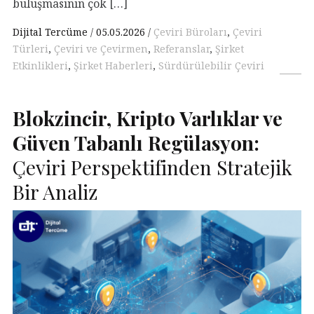
buluşmasının çok […]
Dijital Tercüme
05.05.2026
Çeviri Büroları
,
Çeviri
Türleri
,
Çeviri ve Çevirmen
,
Referanslar
,
Şirket
Etkinlikleri
,
Şirket Haberleri
,
Sürdürülebilir Çeviri
Blokzincir, Kripto Varlıklar ve
Güven Tabanlı Regülasyon:
Çeviri Perspektifinden Stratejik
Bir Analiz