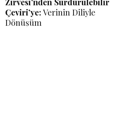
Zirvesi’nden Sürdürülebilir
Çeviri’ye:
Verinin Diliyle
Dönüşüm
17 Aralık’ta Swissôtel’de gerçekleşen 11.
Sürdürülebilir Gıda Zirvesi, yalnızca gıdanın
geleceğini değil, sürdürülebilirlik iletişiminin
bugününü ve yarınını da […]