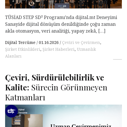
TÜSİAD STEP SD² Programı’nda dijital.mt Deneyimi
Sanayide dijital dönüşüm denildiğinde çoğu zaman
akla otomasyon, veri analitiği, yapay zekâ, […]
Dijital Tercüme
01.16.2026
Çeviri ve Çevirmen
,
Şirket Etkinlikleri
,
Şirket Haberleri
,
Uzmanlık
Alanları
Çeviri, Sürdürülebilirlik ve
Kalite:
Sürecin Görünmeyen
Katmanları