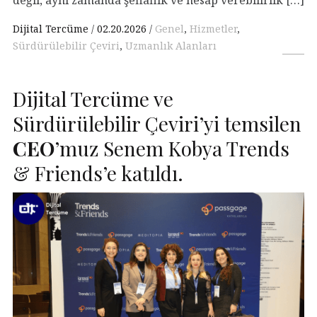
değil, aynı zamanda şeffaflık ve hesap verebilirlik […]
Dijital Tercüme
02.20.2026
Genel
,
Hizmetler
,
Sürdürülebilir Çeviri
,
Uzmanlık Alanları
Dijital Tercüme ve
Sürdürülebilir Çeviri’yi temsilen
CEO
’muz Senem Kobya Trends
& Friends’e katıldı.