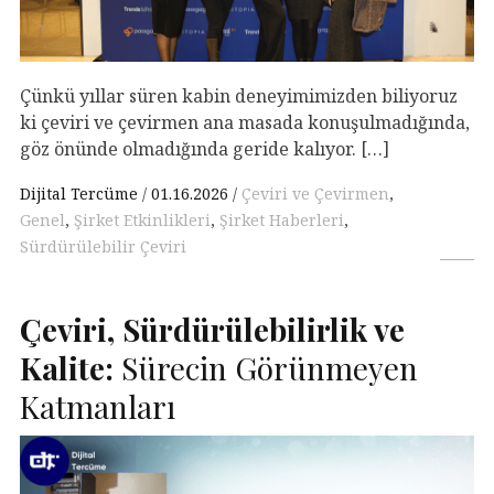
Çünkü yıllar süren kabin deneyimimizden biliyoruz
ki çeviri ve çevirmen ana masada konuşulmadığında,
göz önünde olmadığında geride kalıyor. […]
Dijital Tercüme
01.16.2026
Çeviri ve Çevirmen
,
Genel
,
Şirket Etkinlikleri
,
Şirket Haberleri
,
Sürdürülebilir Çeviri
Çeviri, Sürdürülebilirlik ve
Kalite:
Sürecin Görünmeyen
Katmanları