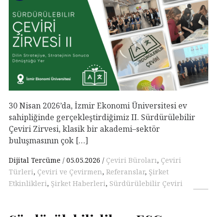
30 Nisan 2026’da, İzmir Ekonomi Üniversitesi ev
sahipliğinde gerçekleştirdiğimiz II. Sürdürülebilir
Çeviri Zirvesi, klasik bir akademi–sektör
buluşmasının çok […]
Dijital Tercüme
05.05.2026
Çeviri Büroları
,
Çeviri
Türleri
,
Çeviri ve Çevirmen
,
Referanslar
,
Şirket
Etkinlikleri
,
Şirket Haberleri
,
Sürdürülebilir Çeviri