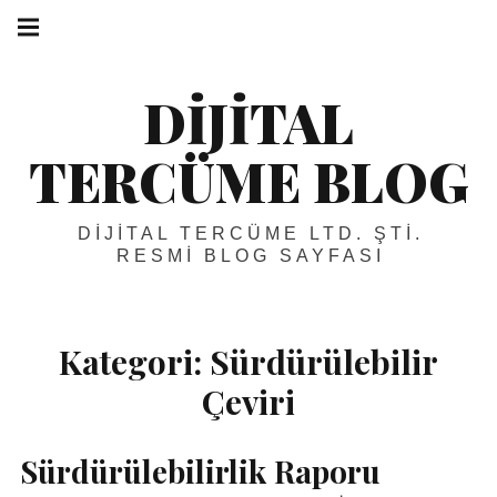
Skip
Main
navigation
to
Menu
content
DIJITAL
TERCÜME BLOG
DIJITAL TERCÜME LTD. ŞTI.
RESMI BLOG SAYFASI
Kategori:
Sürdürülebilir
Çeviri
Sürdürülebilirlik Raporu