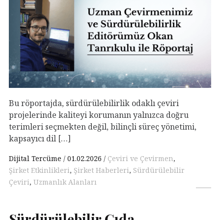
Bu röportajda, sürdürülebilirlik odaklı çeviri
projelerinde kaliteyi korumanın yalnızca doğru
terimleri seçmekten değil, bilinçli süreç yönetimi,
kapsayıcı dil […]
Dijital Tercüme
01.02.2026
Çeviri ve Çevirmen
,
Şirket Etkinlikleri
,
Şirket Haberleri
,
Sürdürülebilir
Çeviri
,
Uzmanlık Alanları
Sürdürülebilir Gıda