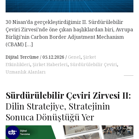
30 Nisan’da gerçekleştirdiğimiz II. Sürdürülebilir
Çeviri Zirvesi’nde öne çıkan başlıklardan biri, Avrupa
Birliği’nin Carbon Border Adjustment Mechanism
(CBAM) […]
Dijital Tercüme
05.12.2026
Genel
,
Şirket
Etkinlikleri
,
Şirket Haberleri
,
Sürdürülebilir Çeviri
,
Uzmanlık Alanları
Sürdürülebilir Çeviri Zirvesi
II
:
Dilin Stratejiye, Stratejinin
Sonuca Dönüştüğü Yer