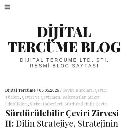
Skip
Main
navigation
to
Menu
content
DIJITAL
TERCÜME BLOG
DIJITAL TERCÜME LTD. ŞTI.
RESMI BLOG SAYFASI
Dijital Tercüme
05.05.2026
Çeviri Büroları
,
Çeviri
Türleri
,
Çeviri ve Çevirmen
,
Referanslar
,
Şirket
Etkinlikleri
,
Şirket Haberleri
,
Sürdürülebilir Çeviri
Sürdürülebilir Çeviri Zirvesi
II
:
Dilin Stratejiye, Stratejinin