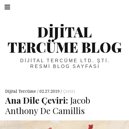
Skip
Main
navigation
to
Menu
content
DIJITAL
TERCÜME BLOG
DIJITAL TERCÜME LTD. ŞTI.
RESMI BLOG SAYFASI
Dijital Tercüme
02.27.2019
Çeviri
Ana Dile Çeviri:
Jacob
Anthony De Camillis