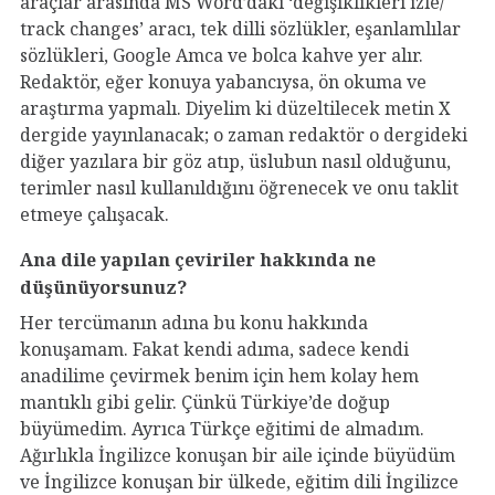
araçlar arasında MS Word’daki ‘değişiklikleri izle/
track changes’ aracı, tek dilli sözlükler, eşanlamlılar
sözlükleri, Google Amca ve bolca kahve yer alır.
Redaktör, eğer konuya yabancıysa, ön okuma ve
araştırma yapmalı. Diyelim ki düzeltilecek metin X
dergide yayınlanacak; o zaman redaktör o dergideki
diğer yazılara bir göz atıp, üslubun nasıl olduğunu,
terimler nasıl kullanıldığını öğrenecek ve onu taklit
etmeye çalışacak.
Ana dile yapılan çeviriler hakkında ne
düşünüyorsunuz?
Her tercümanın adına bu konu hakkında
konuşamam. Fakat kendi adıma, sadece kendi
anadilime çevirmek benim için hem kolay hem
mantıklı gibi gelir. Çünkü Türkiye’de doğup
büyümedim. Ayrıca Türkçe eğitimi de almadım.
Ağırlıkla İngilizce konuşan bir aile içinde büyüdüm
ve İngilizce konuşan bir ülkede, eğitim dili İngilizce