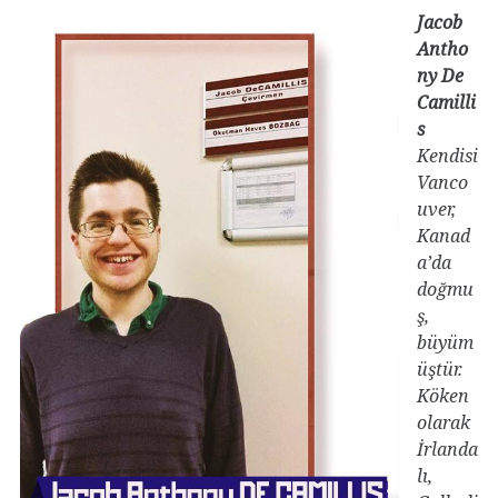
Jacob
Antho
ny De
Camilli
s
Kendisi
Vanco
uver,
Kanad
a’da
doğmu
ş,
büyüm
üştür.
Köken
olarak
İrlanda
lı,