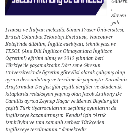
Gallerli
,
Sloven
yalı,
Fransız ve İtalyan melezdir.
Simon Fraser Üniversitesi,
British Columbia Teknoloji Enstitüsü, Vancouver
Koleji’nde dilbilim, İngiliz edebiyatı, teknik yazı ve
TESOL (Ana Dili İngilizce Olmayanlara İngilizce
Öğretimi) eğitimi almış ve 2012 yılından beri
Türkiye’de yaşamaktadır. Dört sene Giresun
Üniversitesi’nde öğretim görevlisi olarak çalışmış olup
ayrıca ders anlatmış ve tercüme de yapmıştır. Karadeniz
Araştırmalar Dergisi gibi çeşitli dergiler ve akademik
kitaplarda redaksiyon yapmış olan Jacob Anthony De
Camillis ayrıca Zeynep Kaçar ve Memet Baydur gibi
çeşitli Türk tiyatrocularının seçilmiş oyunlarını da
İngilizceye kazandırmıştır. Kendisi için “Artık
İzmirliyim ve tam zamanlı serbest Türkçeden
İngilizceye tercümanım.” demektedir.