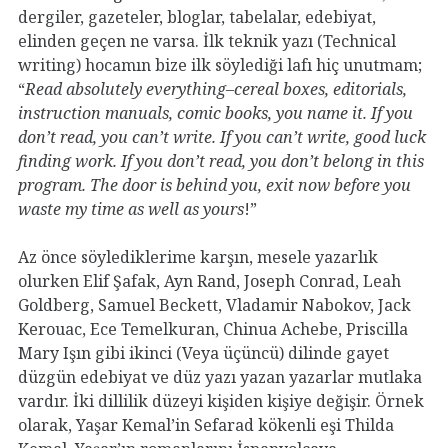
dergiler, gazeteler, bloglar, tabelalar, edebiyat,
elinden geçen ne varsa. İlk teknik yazı (Technical
writing) hocamın bize ilk söylediği lafı hiç unutmam;
“
Read absolutely everything–cereal boxes, editorials,
instruction manuals, comic books, you name it. If you
don’t read, you can’t write. If you can’t write, good luck
finding work. If you don’t read, you don’t belong in this
program. The door is behind you, exit now before you
waste my time as well as yours
!”
Az önce söylediklerime karşın, mesele yazarlık
olurken Elif Şafak, Ayn Rand, Joseph Conrad, Leah
Goldberg, Samuel Beckett, Vladamir Nabokov, Jack
Kerouac, Ece Temelkuran, Chinua Achebe, Priscilla
Mary Işın gibi ikinci (Veya üçüncü) dilinde gayet
düzgün edebiyat ve düz yazı yazan yazarlar mutlaka
vardır. İki dillilik düzeyi kişiden kişiye değişir. Örnek
olarak, Yaşar Kemal’in Sefarad kökenli eşi Thilda