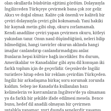
olan okullarda büsbütün eğitimi gördüm. Dolayısıyla
İngilizceden Türkçeye çevirmek bana çok zor gelir.
Akıcı ve doğal olmaz. Kalite çok önemli ve kaliteli bir
çeviri dolayısıyla çeviri gibi kokmamalı. Yani hakiki
bir kaynak metin gibi olup, okuru zorlamamalı.
Kendi anadiline çeviri yapan çevirmen okuru, kitleyi
yakından tanır. Onun nasıl düşündüğünü, neleri bilip
bilmediğini, hangi tasvirler okurun aklında hangi
imajlar canlandırıp canlandırmadığını anlar.
Bunların hepsi kültüre bağlı incelikler. Bu durum,
Amerikalılar ve Kanadalılar gibi aynı dil konuşan iki
farklı toplum için de geçerlidir. Geçenlerde İngiliz
turistlere hitap eden bir reklam çevirdim Türkçeden.
İngiliz bir arkadaşıma birkaç soru sorumak zorunda
kaldım. Sebep ise Kanada’da kullanılan bazı
kelimelerin ve kavramların İngiltere’de ya olmaması
ya da farklı bir şekilde ifade edilmesi mesela. Bence
bunu, hedef dil anadili olmayan bir çevirmen
ustalıkla yapamaz, yurt dışında senelerdir yaşamış