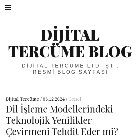
Skip
Main
navigation
to
Menu
content
DIJITAL
TERCÜME BLOG
DIJITAL TERCÜME LTD. ŞTI.
RESMI BLOG SAYFASI
Dijital Tercüme
03.12.2024
Genel
Dil İşleme Modellerindeki
Teknolojik Yenilikler
Çevirmeni Tehdit Eder mi?