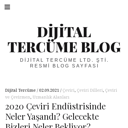
Skip
Main
navigation
to
Menu
content
DIJITAL
TERCÜME BLOG
DIJITAL TERCÜME LTD. ŞTI.
RESMI BLOG SAYFASI
Dijital Tercüme
02.09.2021
Çeviri
,
Çeviri Dilleri
,
Çeviri
ve Çevirmen
,
Uzmanlık Alanları
2020 Çeviri Endüstrisinde
Neler Yaşandı? Gelecekte
Bizleri Neler Bekliyor?