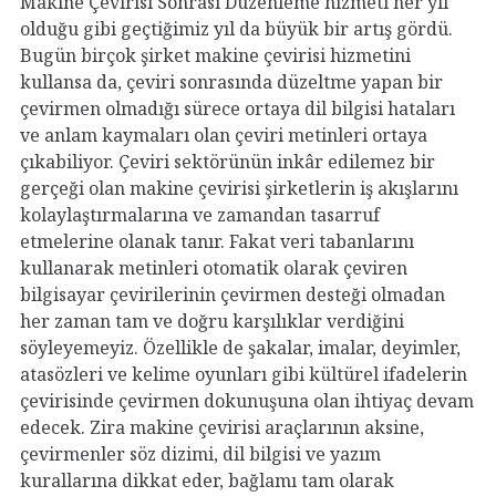
Makine Çevirisi Sonrası Düzenleme hizmeti her yıl
olduğu gibi geçtiğimiz yıl da büyük bir artış gördü.
Bugün birçok şirket makine çevirisi hizmetini
kullansa da, çeviri sonrasında düzeltme yapan bir
çevirmen olmadığı sürece ortaya dil bilgisi hataları
ve anlam kaymaları olan çeviri metinleri ortaya
çıkabiliyor. Çeviri sektörünün inkâr edilemez bir
gerçeği olan makine çevirisi şirketlerin iş akışlarını
kolaylaştırmalarına ve zamandan tasarruf
etmelerine olanak tanır. Fakat veri tabanlarını
kullanarak metinleri otomatik olarak çeviren
bilgisayar çevirilerinin çevirmen desteği olmadan
her zaman tam ve doğru karşılıklar verdiğini
söyleyemeyiz. Özellikle de şakalar, imalar, deyimler,
atasözleri ve kelime oyunları gibi kültürel ifadelerin
çevirisinde çevirmen dokunuşuna olan ihtiyaç devam
edecek. Zira makine çevirisi araçlarının aksine,
çevirmenler söz dizimi, dil bilgisi ve yazım
kurallarına dikkat eder, bağlamı tam olarak