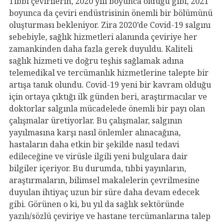
Tıbbi çevirilerin, 2020 yılı boyunca olduğu gibi, 2021
boyunca da çeviri endüstrisinin önemli bir bölümünü
oluşturması bekleniyor. Zira 2020’de Covid-19 salgını
sebebiyle, sağlık hizmetleri alanında çeviriye her
zamankinden daha fazla gerek duyuldu. Kaliteli
sağlık hizmeti ve doğru teşhis sağlamak adına
telemedikal ve tercümanlık hizmetlerine talepte bir
artışa tanık olundu. Covid-19 yeni bir kavram olduğu
için ortaya çıktığı ilk günden beri, araştırmacılar ve
doktorlar salgınla mücadelede önemli bir payı olan
çalışmalar üretiyorlar. Bu çalışmalar, salgının
yayılmasına karşı nasıl önlemler alınacağına,
hastaların daha etkin bir şekilde nasıl tedavi
edileceğine ve virüsle ilgili yeni bulgulara dair
bilgiler içeriyor. Bu durumda, tıbbi yayınların,
araştırmaların, bilimsel makalelerin çevrilmesine
duyulan ihtiyaç uzun bir süre daha devam edecek
gibi. Görünen o ki, bu yıl da sağlık sektöründe
yazılı/sözlü çeviriye ve hastane tercümanlarına talep