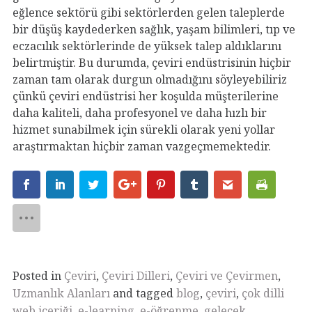
eğlence sektörü gibi sektörlerden gelen taleplerde
bir düşüş kaydederken sağlık, yaşam bilimleri, tıp ve
eczacılık sektörlerinde de yüksek talep aldıklarını
belirtmiştir. Bu durumda, çeviri endüstrisinin hiçbir
zaman tam olarak durgun olmadığını söyleyebiliriz
çünkü çeviri endüstrisi her koşulda müşterilerine
daha kaliteli, daha profesyonel ve daha hızlı bir
hizmet sunabilmek için sürekli olarak yeni yollar
araştırmaktan hiçbir zaman vazgeçmemektedir.
Posted in
Çeviri
,
Çeviri Dilleri
,
Çeviri ve Çevirmen
,
Uzmanlık Alanları
and tagged
blog
,
çeviri
,
çok dilli
web içeriği
,
e-learning
,
e-öğrenme
,
gelecek
,