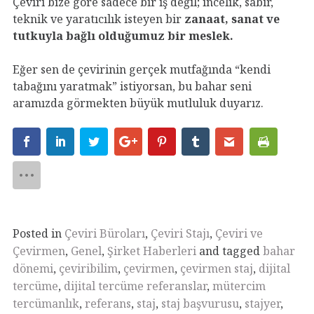
Çeviri bize göre sadece bir iş değil; incelik, sabır,
teknik ve yaratıcılık isteyen bir
zanaat, sanat ve
tutkuyla bağlı olduğumuz bir meslek.
Eğer sen de çevirinin gerçek mutfağında “kendi
tabağını yaratmak” istiyorsan, bu bahar seni
aramızda görmekten büyük mutluluk duyarız.
Posted in
Çeviri Büroları
,
Çeviri Stajı
,
Çeviri ve
Çevirmen
,
Genel
,
Şirket Haberleri
and tagged
bahar
dönemi
,
çeviribilim
,
çevirmen
,
çevirmen staj
,
dijital
tercüme
,
dijital tercüme referanslar
,
mütercim
tercümanlık
,
referans
,
staj
,
staj başvurusu
,
stajyer
,