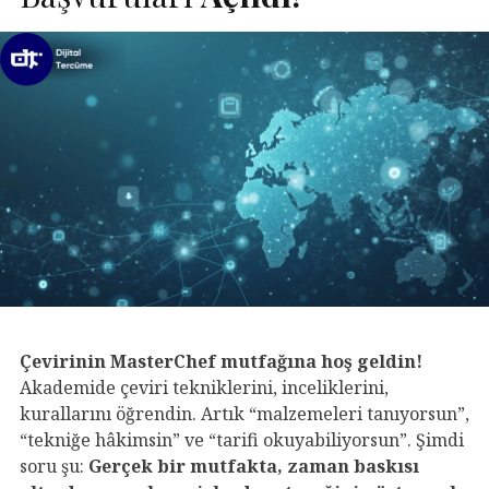
Çevirinin MasterChef mutfağına hoş geldin!
Akademide çeviri tekniklerini, inceliklerini,
kurallarını öğrendin. Artık “malzemeleri tanıyorsun”,
“tekniğe hâkimsin” ve “tarifi okuyabiliyorsun”. Şimdi
soru şu:
Gerçek bir mutfakta, zaman baskısı