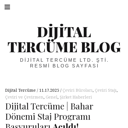
Skip
Main
navigation
to
Menu
content
DIJITAL
TERCÜME BLOG
DIJITAL TERCÜME LTD. ŞTI.
RESMI BLOG SAYFASI
Dijital Tercüme
11.17.2025
Çeviri Büroları
,
Çeviri Stajı
,
Çeviri ve Çevirmen
,
Genel
,
Şirket Haberleri
Dijital Tercüme | Bahar
Dönemi Staj Programı
Başvuruları
Açıldı!