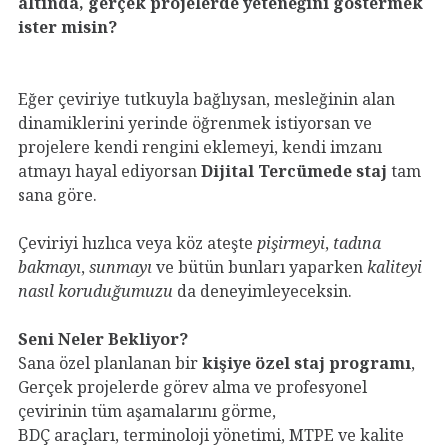
altında, gerçek projelerde yeteneğini göstermek
ister misin?
Eğer çeviriye tutkuyla bağlıysan, mesleğinin alan
dinamiklerini yerinde öğrenmek istiyorsan ve
projelere kendi rengini eklemeyi, kendi imzanı
atmayı hayal ediyorsan
Dijital Tercümede staj
tam
sana göre.
Çeviriyi hızlıca veya köz ateşte
pişirmeyi
,
tadına
bakmayı
,
sunmayı
ve bütün bunları yaparken
kaliteyi
nasıl koruduğumuzu
da deneyimleyeceksin.
Seni Neler Bekliyor?
Sana özel planlanan bir
kişiye özel staj programı
,
Gerçek projelerde görev alma ve profesyonel
çevirinin tüm aşamalarını görme,
BDÇ araçları, terminoloji yönetimi, MTPE ve kalite