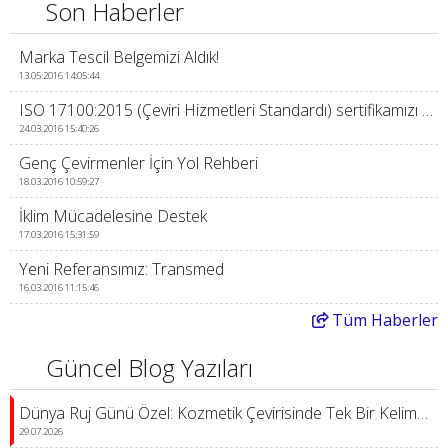
Son Haberler
Marka Tescil Belgemizi Aldık!
13.05.2016 14:05:44
ISO 17100:2015 (Çeviri Hizmetleri Standardı) sertifikamızı aldık
24.03.2016 15:40:26
Genç Çevirmenler İçin Yol Rehberi
18.03.2016 10:59:27
İklim Mücadelesine Destek
17.03.2016 15:31:59
Yeni Referansımız: Transmed
16.03.2016 11:15:46
Tüm
Haberler
Güncel Blog Yazıları
Dünya Ruj Günü Özel: Kozmetik Çevirisinde Tek Bir Kelimenin Gücü
29.07.2026