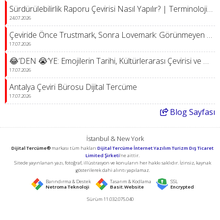
Sürdürülebilirlik Raporu Çevirisi Nasıl Yapılır? | Terminoloji, kalite, yapay zekâ, insan denetimi ve küresel temsil rehberi
24.07.2026
Çeviride Önce Trustmark, Sonra Lovemark: Görünmeyen Bir Hizmette Güven Nasıl İnşa Edilir?
17.07.2026
😂’DEN 😭’YE: Emojilerin Tarihi, Kültürlerarası Çevirisi ve Dijital İletişimin Değişen Yüzü
17.07.2026
Antalya Çeviri Bürosu Dijital Tercüme
17.07.2026
Blog
Sayfası
İstanbul & New York
Dijital Tercüme®
markası tüm hakları
Dijital Tercüme İnternet Yazılım Turizm Dış Ticaret
Limited Şirketi
'ne aittir.
Sitede yayınlanan yazı, fotoğraf, illüstrasyon ve konuların her hakkı saklıdır. İzinsiz, kaynak
gösterilerek dahi alıntı yapılamaz.
Barındırma & Destek
Tasarım & Kodlama
SSL
Netroma Teknoloji
Basit.Website
Encrypted
Sürüm 11.032.075.040