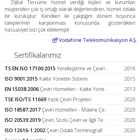
Dijital Tercüme hizmet verdiği kişileri ve kurumları
müşteriden çok iş ortağı olarak değerlendiren, hizmet odaklı
bir kuruluştur. Kendileri ile çalıştığım dönem boyunca
taleplerimin karşılanması konusunda gösterdikleri
hassasiyet bizi çok etkilemiştir.
Vodafone
Telekomünikasyon A.Ş.
Sertifikalarımız
TS EN ISO 17100:2015
Yerelleştirme ve Çeviri Hizmetleri
2016
ISO 9001:2015
Kalite Yönetim Sistemi
2015
EN 15038:2006
Çeviri Hizmetleri - Kalite Yönetim Sistemi
2013
TSE ISO/TS 11669
Yazılı Çeviri Projeleri
2020
ISO 18587:2017
Çeviri Hizmetleri - Makine Çevirisi Sonrası Düzeltmenlik - Gereksinimler
2020
ISO 20539:2019
Çeviri, Sözlü Çeviri ve İlgili Teknolojiler - Sözlükçe
2020
ISO 12616-1:2002
Çeviri Odaklı Terminografi
2020