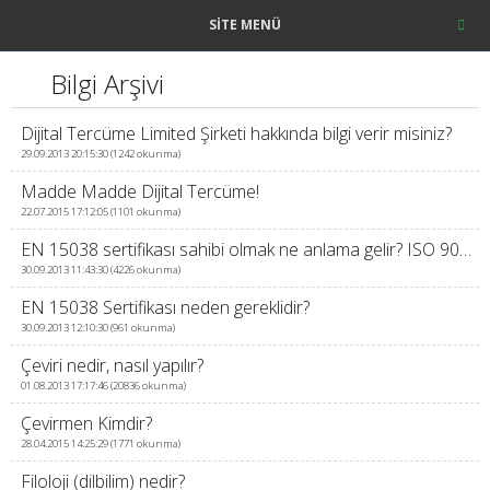
SITE MENÜ
Bilgi Arşivi
Dijital Tercüme Limited Şirketi hakkında bilgi verir misiniz?
29.09.2013 20:15:30 (1242 okunma)
Madde Madde Dijital Tercüme!
22.07.2015 17:12:05 (1101 okunma)
EN 15038 sertifikası sahibi olmak ne anlama gelir? ISO 9001:2000 ve TS EN 15038 Standardı nedir?
30.09.2013 11:43:30 (4226 okunma)
EN 15038 Sertifikası neden gereklidir?
30.09.2013 12:10:30 (961 okunma)
Çeviri nedir, nasıl yapılır?
01.08.2013 17:17:46 (20836 okunma)
Çevirmen Kimdir?
28.04.2015 14:25:29 (1771 okunma)
Filoloji (dilbilim) nedir?