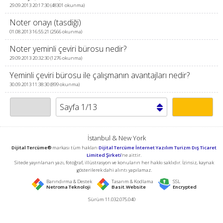
29.09.2013 20:17:30 (48301 okunma)
Noter onayı (tasdiği)
01.08.2013 16:55:21 (2566 okunma)
Noter yeminli çeviri bürosu nedir?
29.09.2013 20:32:30 (1276 okunma)
Yeminli çeviri bürosu ile çalışmanın avantajları nedir?
30.09.2013 11:38:30 (899 okunma)
İstanbul & New York
Dijital Tercüme®
markası tüm hakları
Dijital Tercüme İnternet Yazılım Turizm Dış Ticaret
Limited Şirketi
'ne aittir.
Sitede yayınlanan yazı, fotoğraf, illüstrasyon ve konuların her hakkı saklıdır. İzinsiz, kaynak
gösterilerek dahi alıntı yapılamaz.
Barındırma & Destek
Tasarım & Kodlama
SSL
Netroma Teknoloji
Basit.Website
Encrypted
Sürüm 11.032.075.040