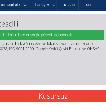
ZMETLERIMIZ
İLETIŞIM
DILLER
SSS
k motivasyonumuz!
 etmelerinin en önemli 5 sebebi:
Kusursuz