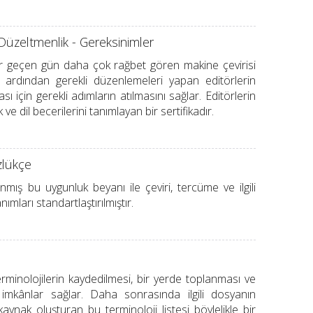
 Düzeltmenlik - Gereksinimler
her geçen gün daha çok rağbet gören makine çevirisi
i ardından gerekli düzenlemeleri yapan editörlerin
ası için gerekli adımların atılmasını sağlar. Editörlerin
k ve dil becerilerini tanımlayan bir sertifikadır.
özlükçe
ış bu uygunluk beyanı ile çeviri, tercüme ve ilgili
ımları standartlaştırılmıştır.
terminolojilerin kaydedilmesi, bir yerde toplanması ve
i imkânlar sağlar. Daha sonrasında ilgili dosyanın
kaynak oluşturan bu terminoloji listesi böylelikle bir