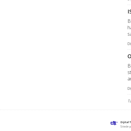
I
B
h
s
Di
O
B
s
a
Di
Ta
Dijital
Sitede y