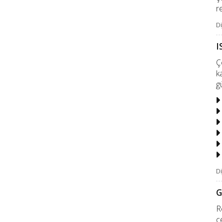
r
Di
I
Ç
k
g
Di
G
R
ç