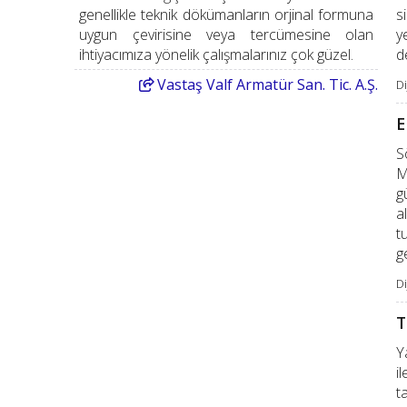
genellikle teknik dökümanların orjinal formuna
s
uygun çevirisine veya tercümesine olan
y
ihtiyacımıza yönelik çalışmalarınız çok güzel.
d
Vastaş
Valf Armatür San. Tic. A.Ş.
Di
E
S
M
g
a
t
g
Di
T
Y
i
t