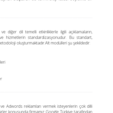
e diğer dil temelli etkinliklerle ilgili açıklamaların,
ın ve hizmetlerin standardizasyonudur. Bu standart,
metodoloji oluşturmaktadır.Alt modülleri şu şekildedir:
eri
er
ve Adwords reklamları vermek isteyenlerin çok dilli
edürler konusunda firmamız Google Türkiye tarafından