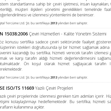
istem standartlarına sahip bir çeviri işletmesi, insan kaynakları,
eterliliği, müşteri ilişkileri yönetimi gereklilikleri temelinde f
eğerlendirilmesi ve izlenmesi yöntemlerini de benimser.
jital Tercüme Ltd. Şti. bu sertifikaya
2013
yılından beri sahiptir.
N 15038:2006
Çeviri Hizmetleri - Kalite Yönetim Sistemi
öz konusu sertifika sadece çeviri sektöründe faaliyet gösteren 
üşterinin istekleri doğrultusunda iyi bir hizmet sağlamak adına
üvenini kazandığı bu sertifika; hizmeti verecek tarafın izlemesi g
lmak ve karşı tarafın aldığı hizmeti değerlendirmesini sağlamak
utulmaktadır. Ön koşul olarak hizmet sağlayacak tarafın 
erekmektedir.
jital Tercüme Ltd. Şti. bu sertifikaya
2013
yılından beri sahiptir.
SE ISO/TS 11669
Yazılı Çeviri Projeleri
azılı çeviri projelerinde izlenmesi gereken tüm adımları içerir. H
letişimi kolaylaştırmayı hedeflemektedir. Bu sertifika; hizmeti
arafların kullanımına açıktır.