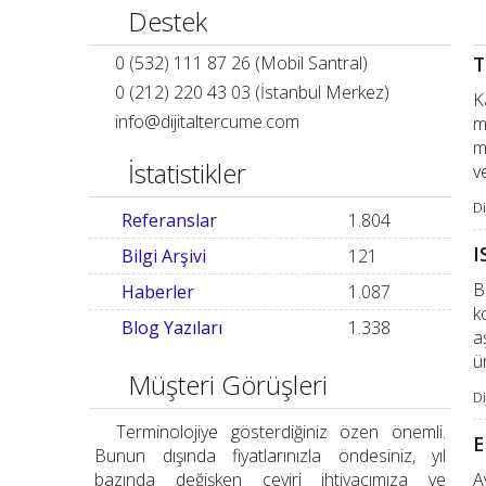
Destek
0 (532) 111 87 26 (Mobil Santral)
T
0 (212) 220 43 03 (İstanbul Merkez)
K
info
@
dijitaltercume.com
m
m
İstatistikler
v
Di
Referanslar
1.804
I
Bilgi Arşivi
121
B
Haberler
1.087
k
Blog Yazıları
1.338
a
ü
Müşteri Görüşleri
Di
Terminolojiye gösterdiğiniz özen önemli.
E
Bunun dışında fiyatlarınızla öndesiniz, yıl
bazında değişken çeviri ihtiyacımıza ve
A