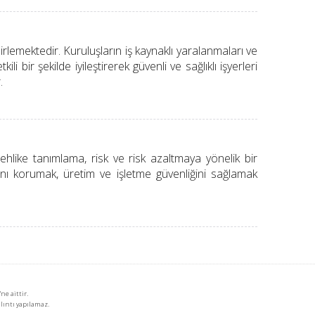
elirlemektedir. Kuruluşların iş kaynaklı yaralanmaları ve
li bir şekilde iyileştirerek güvenli ve sağlıklı işyerleri
.
tehlike tanımlama, risk ve risk azaltmaya yönelik bir
ını korumak, üretim ve işletme güvenliğini sağlamak
'ne aittir.
alıntı yapılamaz.