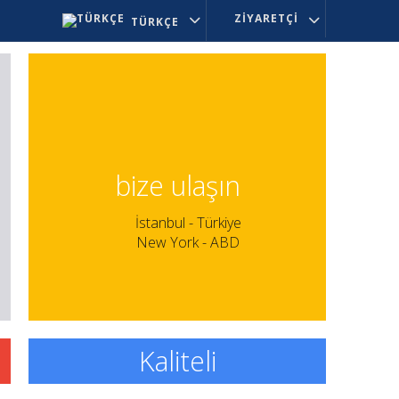
ZIYARETÇI
TÜRKÇE
bize ulaşın
İstanbul - Türkiye
New York - ABD
Kaliteli