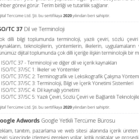
ehber görevi görür. Terim birliği ve tutarlılık sağlanır.
jital Tercüme Ltd. Şti. bu sertifikaya
2020
yılından beri sahiptir.
SO/TC 37
Dil ve Terminoloji
ok dilli bilgi toplumunda terminoloji, yazılı çeviri, sözlü çeviri v
aynakların, teknolojilerin, yöntemlerin, ilkelerin, uygulamalar
ünümüz dijital toplumunda çok dilli içeriğe ilişkin terminolojik bir 
ISO/TC 37 - Terminoloji ve diğer dil ve içerik kaynakları
ISO/TC 37/SC 1: İlkeler ve Yöntemler
ISO/TC 37/SC 2: Terminografik ve Leksikografik Çalışma Yönteml
ISO/TC 37/SC 3: Terminoloji, Bilgi ve İçerik Yönetimi Sistemleri
ISO/TC 37/SC 4: Dil kaynağı yönetimi
ISO/TC 37/SC 5: Yazılı Çeviri, Sözlü Çeviri ve Bağlantılı Teknolojil
jital Tercüme Ltd. Şti. bu sertifikaya
2020
yılından beri sahiptir.
oogle Adwords
Google Yetkili Tercüme Bürosu
eklam, tanıtım, pazarlama ve web sitesi alanında içerik üreten 
eviri sürecinde izlemesi gereken yollar, kritik noktalar ve pros