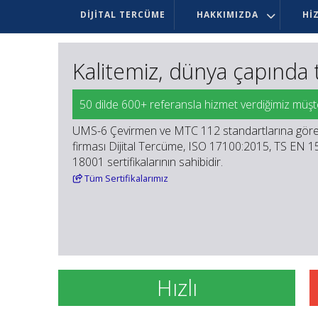
DIJITAL TERCÜME
HAKKIMIZDA
HI
Memnuniyetiniz, en büyü
Memnuniyet anketinde %99.8 puan aldık.
600+ referansımıza göre Dijital Tercüme’yi tercih
sorunsuz çeviri
zamanında teslim
terminolojiye gösterilen özen
çeviri etiği ilkeleri konusundaki titizliğimiz
çözüm odaklı hizmet anlayışımız
Tüm
Referanslarımız
Hızlı