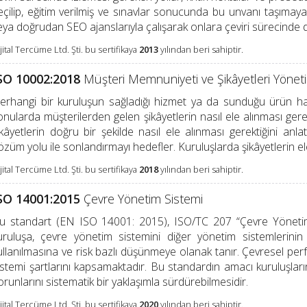
eçilip, eğitim verilmiş ve sınavlar sonucunda bu unvanı taşımay
eya doğrudan SEO ajanslarıyla çalışarak onlara çeviri sürecinde 
jital Tercüme Ltd. Şti. bu sertifikaya
2013
yılından beri sahiptir.
SO 10002:2018
Müşteri Memnuniyeti ve Şikâyetleri Yönet
erhangi bir kuruluşun sağladığı hizmet ya da sunduğu ürün hakkı
onularda müşterilerden gelen şikâyetlerin nasıl ele alınması ger
ikâyetlerin doğru bir şekilde nasıl ele alınması gerektiğini anl
özüm yolu ile sonlandırmayı hedefler. Kuruluşlarda şikâyetlerin ele
jital Tercüme Ltd. Şti. bu sertifikaya
2018
yılından beri sahiptir.
SO 14001:2015
Çevre Yönetim Sistemi
u standart (EN ISO 14001: 2015), ISO/TC 207 “Çevre Yönetimi”
uruluşa, çevre yönetim sistemini diğer yönetim sistemlerinin 
ullanılmasına ve risk bazlı düşünmeye olanak tanır. Çevresel perf
istemi şartlarını kapsamaktadır. Bu standardın amacı kuruluşları
orunlarını sistematik bir yaklaşımla sürdürebilmesidir.
jital Tercüme Ltd. Şti. bu sertifikaya
2020
yılından beri sahiptir.