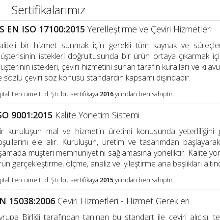
Sertifikalarımız
S EN ISO 17100:2015
Yerelleştirme ve Çeviri Hizmetleri
aliteli bir hizmet sunmak için gerekli tüm kaynak ve süreçleri
üşterisinin istekleri doğrultusunda bir ürün ortaya çıkarmak içi
üşterinin istekleri, çeviri hizmetini sunan tarafın kuralları ve kıla
e sözlü çeviri söz konusu standardın kapsamı dışındadır.
jital Tercüme Ltd. Şti. bu sertifikaya
2016
yılından beri sahiptir.
SO 9001:2015
Kalite Yönetim Sistemi
ir kuruluşun mal ve hizmetin üretimi konusunda yeterliliğini
oşullarını ele alır. Kuruluşun, üretim ve tasarımdan başlayar
şamada müşteri memnuniyetini sağlamasına yöneliktir. Kalite yön
rün gerçekleştirme, ölçme, analiz ve iyileştirme ana başlıkları altı
jital Tercüme Ltd. Şti. bu sertifikaya
2015
yılından beri sahiptir.
N 15038:2006
Çeviri Hizmetleri - Hizmet Gerekleri
vrupa Birliği tarafından tanınan bu standart ile çeviri alıcısı; te