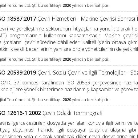
jital Tercüme Ltd. Şti. bu sertifikaya
2020
yılından beri sahiptir.
SO 18587:2017
Çeviri Hizmetleri - Makine Çevirisi Sonrası
eviri ve yerelleştirme sektörünün ihtiyaçlarına yönelik olarak 
MT) programlarının kullanımını kapsamaktadır. Makine çeviris
alışmalarını çeviri sürecine dâhil eder. Kaliteli işlerin ortaya çıkm
etkinlik ve dil becerilerinin yanı sıra proje yöneticilerinin de yetkinli
jital Tercüme Ltd. Şti. bu sertifikaya
2020
yılından beri sahiptir.
SO 20539:2019
Çeviri, Sözlü Çeviri ve İlgili Teknolojiler - S
SO/TC 37 komitesi tarafından ISO 20539 çerçevesinde hazırlanm
eknolojilere yönelik bir terimce hazırlanmış, kapsamlar ve görev tan
jital Tercüme Ltd. Şti. bu sertifikaya
2020
yılından beri sahiptir.
SO 12616-1:2002
Çeviri Odaklı Terminografi
evirisi gerçekleştirilen dosyada yer alan konuyla ilgili terim ve 
htiyaç duyulması halinde ilgili dosyaya kolaylıkla ulaşma gib
evirisinden yola çıkılarak yapılacak diğer çeviri dosyalarına bir 