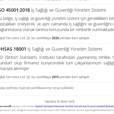
SO 45001:2018
İş Sağlığı ve Güvenliği Yönetim Sistemi
u belge, iş sağlığı ve güvenliği yönetim sistemi için gereklilikleri b
astalıkları önleyerek; ve aynı zamanda iş sağlığını ve güvenliğini etki
ağlanmasına olanak tanıma konusunda bir rehberlik sunmaktadır
jital Tercüme Ltd. Şti. bu sertifikaya
2020
yılından beri sahiptir.
HSAS 18001
İş Sağlığı ve Güvenliği Yönetim Sistemi
SI (British Standarts Institute) tarafından yayınlanmış tehlike, 
tandart olup firmamız bünyesindeki tüm çalışanlarımızın sağlığ
macıyla alınmıştır
jital Tercüme Ltd. Şti. bu sertifikaya
2015
yılından beri sahiptir.
lep edilmesi halinde sertifikalarımız ibraz edilebilir.
İstanbul & New York
 Tercüme®
markası tüm hakları
Dijital Tercüme İnternet Yazılım Turizm Dış Ticaret Limited Şirketi
ayınlanan yazı, fotoğraf, illüstrasyon ve konuların her hakkı saklıdır. İzinsiz, kaynak gösterilerek dahi 