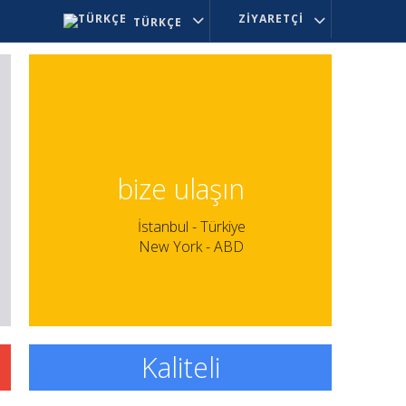
ZIYARETÇI
TÜRKÇE
bize ulaşın
İstanbul - Türkiye
New York - ABD
Kaliteli