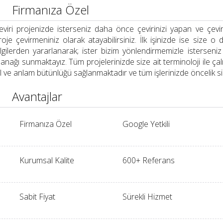
Firmanıza Özel
eviri projenizde isterseniz daha önce çevirinizi yapan ve çevi
roje çevirmeniniz olarak atayabilirsiniz. İlk işinizde ise size 
ilgilerden yararlanarak; ister bizim yönlendirmemizle isterseni
lanağı sunmaktayız. Tüm projelerinizde size ait terminoloji ile ça
il ve anlam bütünlüğü sağlanmaktadır ve tüm işlerinizde öncelik si
Avantajlar
Firmanıza Özel
Google Yetkili
Kurumsal Kalite
600+ Referans
Sabit Fiyat
Sürekli Hizmet