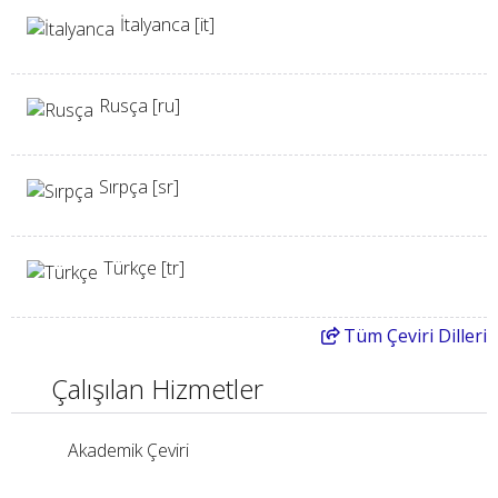
İtalyanca [it]
Rusça [ru]
Sırpça [sr]
Türkçe [tr]
Tüm
Çeviri Dilleri
Çalışılan Hizmetler
Akademik Çeviri