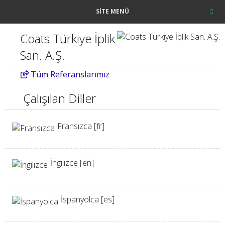
SITE MENÜ
Coats Türkiye İplik
San. A.Ş.
Tüm
Referanslarımız
Çalışılan Diller
Fransızca [fr]
İngilizce [en]
İspanyolca [es]