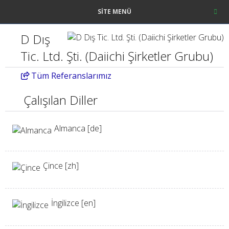
SITE MENÜ
D Dış
Tic. Ltd. Şti. (Daiichi Şirketler Grubu)
Tüm
Referanslarımız
Çalışılan Diller
Almanca [de]
Çince [zh]
İngilizce [en]